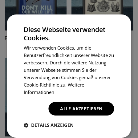
Diese Webseite verwendet
Cookies.
Plakat für den Frieden Du sollst nicht töten Wild Life
Retro-Poster Schläger
24.99 EUR
24.99 EUR
Wir verwenden Cookies, um die
Benutzerfreundlichkeit unserer Website zu
verbessern. Durch die weitere Nutzung
unserer Webseite stimmen Sie der
Verwendung von Cookies gemäß unserer
Cookie-Richtlinie zu.
Weitere
Informationen
ALLE AKZEPTIEREN
DETAILS ANZEIGEN