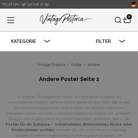
TELEFON: +48 (32) 700 37 99
0
Menu
KATEGORIE
FILTER
Vintage Posteria
/
Poster
/
Andere
Andere Poster Seite 2
In unseren Postergalerien bieten wir eine große Auswahl an
verschiedenen Postern, die thematisch geordnet sind. Nicht alle lassen
sich einfach katalogisieren und zu einer der Galerien zuordnen.
Deswegen haben wir eine zusätzliche Galerie mit Postern mit „anderen“
Designs, die unserer Meinung eine Präsentation verdienen. Wenn Sie
Poster für Ihr Zuhause – Schlafzimmer, Wohnzimmer, Küche oder
Kinderzimmer suchen,
schauen Sie sich auch diese einzigartige
Galerie, in der wir ungewöhnliche Motive geordnet haben, an.