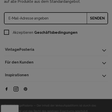
auf alle Produkte aus dem Standardangebot.
SENDEN
Akzeptieren
Geschäftsbedingungen
VintagePosteria
Für den Kunden
Inspirationen
©2026 VintagePosteria — Der Inhalt der Verkaufsplattform ist durch das
Urheberrecht und das Recht des geistigen Eigentums geschützt.