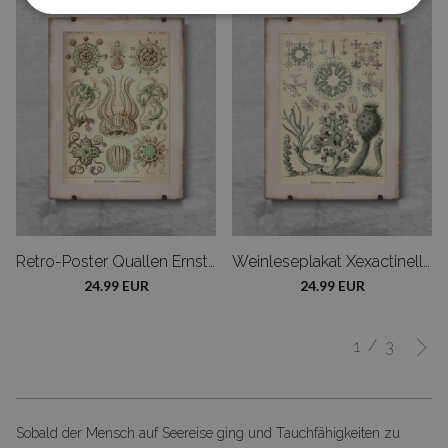
Retro-Poster Quallen Ernst Haeckel
Weinleseplakat Xexactinellae Ernst Haeckel
24.99 EUR
24.99 EUR
/
1
3
Sobald der Mensch auf Seereise ging und Tauchfähigkeiten zu