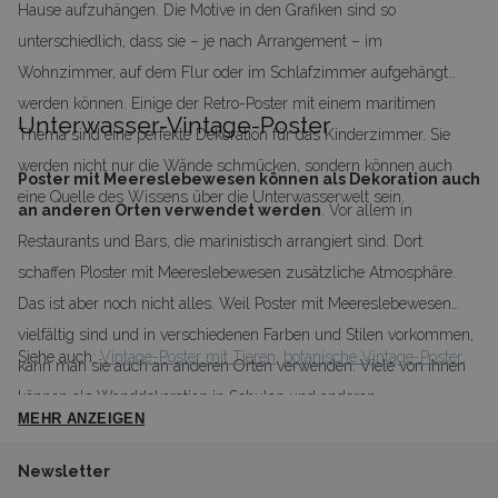
Hause aufzuhängen. Die Motive in den Grafiken sind so
unterschiedlich, dass sie – je nach Arrangement – im
Wohnzimmer, auf dem Flur oder im Schlafzimmer aufgehängt
werden können. Einige der Retro-Poster mit einem maritimen
Unterwasser-Vintage-Poster
Thema sind eine perfekte Dekoration für das Kinderzimmer. Sie
werden nicht nur die Wände schmücken, sondern können auch
Poster mit Meereslebewesen können als Dekoration auch
eine Quelle des Wissens über die Unterwasserwelt sein.
an anderen Orten verwendet werden
. Vor allem in
Restaurants und Bars, die marinistisch arrangiert sind. Dort
schaffen Ploster mit Meereslebewesen zusätzliche Atmosphäre.
Das ist aber noch nicht alles. Weil Poster mit Meereslebewesen
vielfältig sind und in verschiedenen Farben und Stilen vorkommen,
Siehe auch:
Vintage-Poster mit Tieren
,
botanische Vintage-Poster
.
kann man sie auch an anderen Orten verwenden. Viele von ihnen
können als Wanddekoration in Schulen und anderen
MEHR ANZEIGEN
Bildungseinrichtungen, in denen maritime Themen berührt
werden, aufgehängt werden. Andere Poster mit Meereslebewesen
Newsletter
können Einrichtungselement von Angel- oder Aquariengeschäften