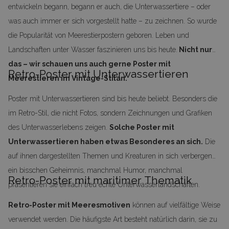
entwickeln begann, begann er auch, die Unterwassertiere – oder
was auch immer er sich vorgestellt hatte – zu zeichnen. So wurde
die Popularität von Meerestierpostern geboren. Leben und
Landschaften unter Wasser faszinieren uns bis heute.
Nicht nur
das – wir schauen uns auch gerne Poster mit
Retro-Poster mit Unterwassertieren
Meerestieren im Vintage-Stilan.
Poster mit Unterwassertieren sind bis heute beliebt. Besonders die
im Retro-Stil, die nicht Fotos, sondern Zeichnungen und Grafiken
des Unterwasserlebens zeigen.
Solche Poster mit
Unterwassertieren haben etwas Besonderes an sich.
Die
auf ihnen dargestellten Themen und Kreaturen in sich verbergen
ein bisschen Geheimnis, manchmal Humor, manchmal
Retro-Poster mit maritimer Thematik
präsentieren sie einfach treu echte Unterwasserlandschaften.
Retro-Poster mit Meeresmotiven
können auf vielfältige Weise
verwendet werden. Die häufigste Art besteht natürlich darin, sie zu