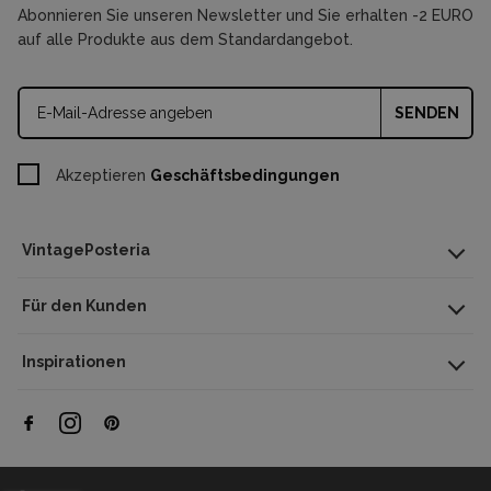
Abonnieren Sie unseren Newsletter und Sie erhalten -2 EURO
sein. Poster mit Meereslebewesen zeigen auch universelle Motive,
auf alle Produkte aus dem Standardangebot.
mit denen verschiedene Räumlichkeiten und Orte dekoriert werden
können – auch solche, die nicht direkt mit maritimer Thematik zu
SENDEN
tun haben.
Akzeptieren
Geschäftsbedingungen
VintagePosteria
Für den Kunden
Inspirationen