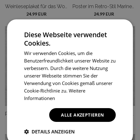
Weinleseplakat für das Wohnzimmer Fleisch fressenden Pflanze Ernst Haeckel
Poster im Retro-Stil Marine Copeoda Ernst Haeckel
24.99 EUR
24.99 EUR
Diese Webseite verwendet
Cookies.
Wir verwenden Cookies, um die
Benutzerfreundlichkeit unserer Website zu
verbessern. Durch die weitere Nutzung
unserer Webseite stimmen Sie der
Verwendung von Cookies gemäß unserer
Cookie-Richtlinie zu.
Weitere
Informationen
Poster an der Wand Siphonophorae Ernst Haeckel
Plakat für den Frieden Ernst Haeckel Meer Quallen
ALLE AKZEPTIEREN
24.99 EUR
24.99 EUR
DETAILS ANZEIGEN