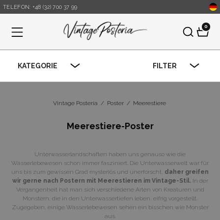
TELEFON: +48 (32) 700 37 99
0
Menu
KATEGORIE
FILTER
Vintage Posteria
/
Poster
/
Meerestiere
Meerestiere-Poster
Unterwasserlandschaften haben uns genauso wie die
Wasserlebewesen schon immer fasziniert. Die Unterwasserwelt war für
uns bis zum gewissen Grad mysteriös und unerforscht,
daher greifen
wir gerne nach Postern mit Meerestieren im Vintage-Stil.
In der
Vergangenheit hat man sich verschiedene Arten von Kreaturen und
Monstern, die in den Unterwassertiefen leben, eifrig vorgestellt.
Zugegeben, einige Wasserlebewesen sehen ein bisschen wie Monster
aus.